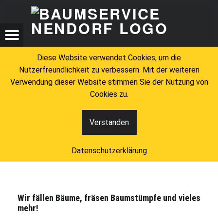
BAU
EINE „EINFACHE“ BAUMFÄLLUNG – BAUMSERVICE NENDORF
BAUMSERVICE NENDORF
Menu
t navigation
Search
Diese Website verwendet Cookies, um die
Nutzerfreundlichkeit zu verbessern. Mit der weiteren
Verwendung dieser Website stimmen Sie der Nutzung von
Cookies zu.
Verstanden
Eine „einfache“
Baumfällung
Datenschutzerklärung
Wir fällen Bäume, fräsen Baumstümpfe und vieles
mehr!