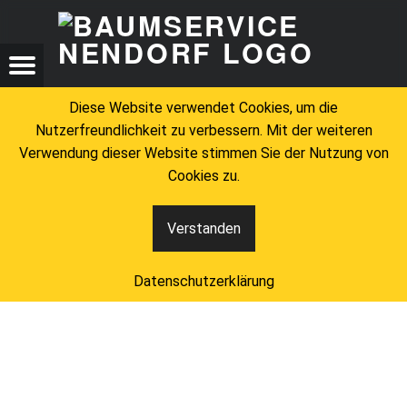
BAU
UNSER MANITOU 1850 – BAUMSERVICE NENDORF
BAUMSERVICE NENDORF
Menu
t navigation
Search
Diese Website verwendet Cookies, um die
Nutzerfreundlichkeit zu verbessern. Mit der weiteren
Verwendung dieser Website stimmen Sie der Nutzung von
Cookies zu.
Verstanden
Unser Manitou 1850
Datenschutzerklärung